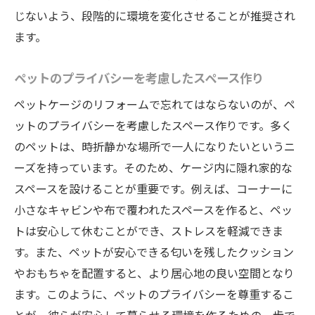
安全第一ペットケージリフォームで実現する安
じないよう、段階的に環境を変化させることが推奨され
心の暮らし
ます。
ペットの安全を守るための構造の強化
有害物質を使用しないリフォーム素材
ペットのプライバシーを考慮したスペース作り
事故を防ぐためのペットケージ設置方法
ペットケージのリフォームで忘れてはならないのが、ペ
ペットの健康を考えた通気設計
ットのプライバシーを考慮したスペース作りです。多く
安全性を高めるためのペットケージの高さ
のペットは、時折静かな場所で一人になりたいというニ
調整
ーズを持っています。そのため、ケージ内に隠れ家的な
非常時に備えたペットケージの配置
スペースを設けることが重要です。例えば、コーナーに
小さなキャビンや布で覆われたスペースを作ると、ペッ
快適性を追求ペットケージリフォームでペット
トは安心して休むことができ、ストレスを軽減できま
も飼い主もハッピーに
す。また、ペットが安心できる匂いを残したクッション
ペットに優しい温度管理の工夫
やおもちゃを配置すると、より居心地の良い空間となり
疲れにくいペットケージの床材選び
ます。このように、ペットのプライバシーを尊重するこ
ペットも飼い主も安心の遮音設計