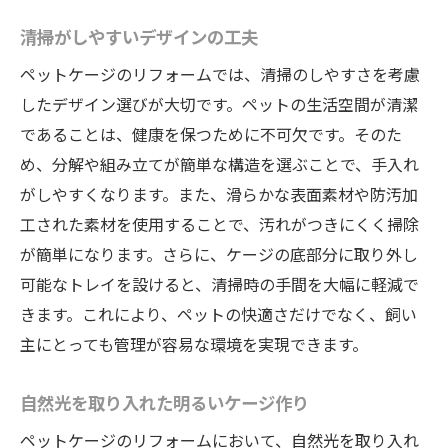
ックス空間
ペットのストレスを軽減するための音環境
清掃がしやすいデザインの工夫
の工夫
ペットケージのリフォームでは、清掃のしやすさを考慮
安心感を与えるペットケージの色彩選び
したデザイン選びが大切です。ペットの生活空間が清潔
ペットのリズムに合わせたライトの調整
であることは、健康を保つために不可欠です。そのた
め、分解や組み立てが簡単な構造を選ぶことで、手入れ
パーソナルスペースを作り出すリフォーム
がしやすくなります。また、滑らかな表面素材や防汚加
アイデア
工された素材を使用することで、汚れがつきにくく掃除
ペットの好みに応じた遊び場の工夫
が簡単になります。さらに、ケージの底部分に取り外し
リラックスできる空間を作るための家具配
可能なトレイを設けると、清掃時の手間を大幅に軽減で
置
きます。これにより、ペットの快適さだけでなく、飼い
ペットケージの機能性向上リフォームで快適な
主にとっても管理が容易な環境を実現できます。
生活を
ペットの活動性を高めるための設備
自然光を取り入れた明るいケージ作り
収納力をアップさせるリフォーム術
ペットケージのリフォームにおいて、自然光を取り入れ