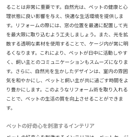
移動が簡単になるキャスター設置法
ることは非常に重要です。自然光は、ペットの健康と心
ペットの健康を支えるフィーダーの工夫
理状態に良い影響を与え、快適な生活環境を提供しま
ペットケージのスペース効率を高める設計
す。リフォームの際には、窓の位置を最適に配置して光
を最大限に取り込むよう工夫しましょう。また、光を拡
ペット用エンターテインメントゾーンの作
散する透明な素材を使用することで、ケージ内が常に明
り方
るくなります。これにより、ペットが日中に活動しやす
ペットのための理想の空間リフォームで作る毎
く、飼い主とのコミュニケーションもスムーズになりま
日の幸せ
す。さらに、自然光を生かしたデザインは、室内の雰囲
毎日の生活を豊かにするペットケージリフ
気を和やかにし、ペットと飼い主が共に過ごす時間をよ
ォーム
り豊かにします。このようなリフォーム術を取り入れる
ペットと共に楽しむインテリアの提案
ことで、ペットの生活の質を向上させることができま
理想の空間を実現するためのカスタマイズ
す。
術
幸福度を高めるための空間デザイン
ペットの好奇心を刺激するインテリア
ペットの成長に合わせたリフォーム計画