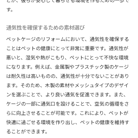
とが、彼らが安心して暮らせる環境を作るための一歩で
リラックスできる空間作りのポイント
す。
ペットとの絆を深めるリフォーム
ストレス軽減を目指したケージの配置
通気性を確保するための素材選び
実例紹介ペットケージリフォームで生まれ変わ
ペットケージのリフォームにおいて、通気性を確保する
る生活空間
ことはペットの健康にとって非常に重要です。通気性が
実際のリフォーム事例から学ぶ成功の秘訣
悪いと、湿気や熱がこもり、ペットにとって不快な環境
になります。例えば、金属製やプラスチック製のケージ
ペットと共に過ごす快適なリビングの提案
は耐久性は高いものの、通気性が十分でないことがあり
リフォーム後のペットの反応と飼い主の声
ます。そのため、木製の素材やメッシュタイプのデザイ
安らぎを感じるためのペットケージの改良
ンを選ぶことで、より良い通気を促進できます。また、
ペットケージのリフォームで得られる意外
ケージの一部に通気口を設けることで、空気の循環をさ
なメリット
らに向上させることが可能です。これにより、ペットが
ペットと過ごす理想の空間を手に入れる
快適に過ごせる環境を作り出し、ペットの健康を維持す
ペットのストレス軽減リフォームで叶えるリラ
ることができます。