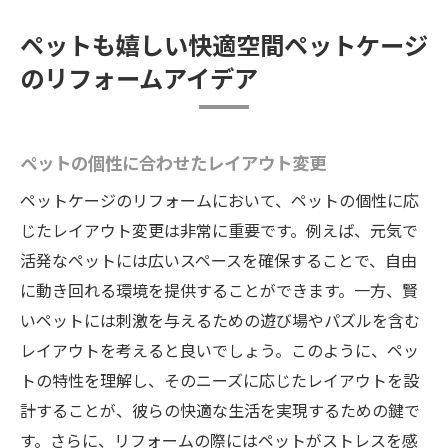
清掃がしやすいデザインの工夫
ペットも嬉しい快適空間ペットケージ
自然光を取り入れた明るいケージ作り
のリフォームアイデア
ペットの好奇心を刺激するインテリア
小さな工夫で大きな変化ペットケージリフォー
ムのコツ
ペットの個性に合わせたレイアウト変更
簡単にできるペットケージのリフォームポ
ペットケージのリフォームにおいて、ペットの個性に応
イント
じたレイアウト変更は非常に重要です。例えば、元気で
初心者でも安心！基本的なリフォーム手順
活発なペットには広いスペースを確保することで、自由
ペットの習性を活かしたリフォームアイデ
に動き回れる環境を提供することができます。一方、賢
ア
いペットには刺激を与えるための遊び場やパズルを含む
費用を抑えたリフォームの進め方
レイアウトを考えると良いでしょう。このように、ペッ
トの特性を理解し、そのニーズに応じたレイアウトを設
DIYでできる！ペットケージのリメイク術
計することが、彼らの快適な生活を実現するための鍵で
ペットショップで手に入る便利アイテム
す。さらに、リフォームの際にはペットがストレスを感