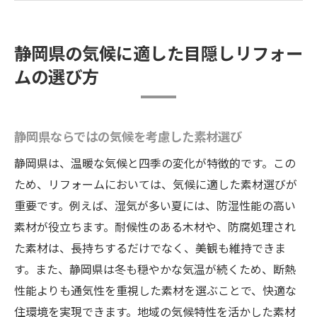
湿気対策としての効果的なリフォーム
風通しを確保する目隠しの工夫
静岡県の気候に適した目隠しリフォー
環境に優しいエコ素材の活用
ムの選び方
プライバシーを守る目隠しリフォームの実例紹
介
実際の施工事例から学ぶプライバシー対策
静岡県ならではの気候を考慮した素材選び
プライバシーを考慮した庭のレイアウト
静岡県は、温暖な気候と四季の変化が特徴的です。この
窓周りの目隠し施工実例集
ため、リフォームにおいては、気候に適した素材選びが
ベランダやバルコニーのプライバシー確保
重要です。例えば、湿気が多い夏には、防湿性能の高い
術
素材が役立ちます。耐候性のある木材や、防腐処理され
た素材は、長持ちするだけでなく、美観も維持できま
フェンスやパーテーションの成功事例
す。また、静岡県は冬も穏やかな気温が続くため、断熱
住民の声から見るリフォーム効果
性能よりも通気性を重視した素材を選ぶことで、快適な
リフォームで実現する静岡県の快適な住空間
住環境を実現できます。地域の気候特性を活かした素材