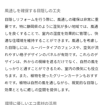
DIYでできる簡単な目隠しテクニック
専門業者に依頼するメリットと手順
風通しを確保する目隠しの工夫
コストを抑えつつ効果的な方法
目隠しリフォームを行う際に、風通しの確保は非常に重
最新の目隠し技術とその応用
要です。特に静岡県のように湿気が多い地域では、風通
自然素材を使用したナチュラルな目隠し
しを良くすることで、室内の湿度を効果的に管理し、快
適な住環境を維持することができます。風通しを考慮し
効果を最大化するための工夫
た目隠しには、ルーバータイプのフェンスや、空気が流
れやすい格子デザインのパネルが有効です。これらのデ
ザインは、外からの視線を遮るだけでなく、自然の風を
しっかりと通すことができるため、室内の換気にも役立
ちます。また、植物を使ったグリーンカーテンもおすす
めです。植物は自然の風を通しながら、視覚的な目隠し
効果とともに癒しの空間を提供します。
環境に優しいエコ素材の活用