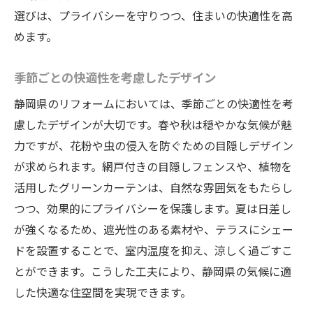
静岡県における暮らしやすい家の条件
選びは、プライバシーを守りつつ、住まいの快適性を高
自然と調和した住空間のデザイン
めます。
快適性を追求するインテリアアイデア
防音対策を施した静かな住まい
季節ごとの快適性を考慮したデザイン
エネルギー効率を高めるリフォーム手法
静岡県のリフォームにおいては、季節ごとの快適性を考
住み心地を向上させる最新技術の導入
慮したデザインが大切です。春や秋は穏やかな気候が魅
力ですが、花粉や虫の侵入を防ぐための目隠しデザイン
静岡県での目隠しリフォームがもたらす安心感
が求められます。網戸付きの目隠しフェンスや、植物を
プライバシーがもたらす心の平穏
活用したグリーンカーテンは、自然な雰囲気をもたらし
安全性を向上させるリフォームの重要性
つつ、効果的にプライバシーを保護します。夏は日差し
犯罪予防効果のある目隠し方法
が強くなるため、遮光性のある素材や、テラスにシェー
家族の安心を支えるリフォーム事例
ドを設置することで、室内温度を抑え、涼しく過ごすこ
持続可能な生活のための選択
とができます。こうした工夫により、静岡県の気候に適
日常生活の利便性を高める工夫
した快適な住空間を実現できます。