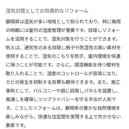
住宅価値を高めるプライバシー対策
湿気対策としての効果的なリフォーム
家族の健康を促進する住環境
静岡県は湿気が多い地域として知られており、特に梅雨
エネルギーコスト削減効果
の時期には室内の湿度管理が重要です。目隠しリフォー
リフォームを通じて静岡県で快適な生活を手に
ムを活用することで、湿気対策を行うことができます。
入れる
例えば、通気性のある目隠し格子や防湿性の高い素材を
リフォーム計画の立て方と注意点
使用することで、湿気のこもりを防ぎ、室内環境を快適
バリアフリー設計での快適性向上
に保つことが可能です。さらに、調湿機能を持つ壁材を
リフォーム後のメンテナンス方法
取り入れることで、湿度のコントロールが容易になり、
カビの発生を抑制する効果も期待できます。また、施工
住まいを豊かにする収納の工夫
事例として、バルコニーや庭に目隠しパネルを設置し、
ライフスタイルに合わせた空間の再設計
風通しを確保しつつプライバシーを守る手法が人気で
長く住める家を目指す知恵と工夫
す。こうしたリフォームは、静岡県の豊かな自然環境を
目隠しリフォームでプライバシーを確保する方
楽しみながら、快適な住空間を実現する上で欠かせない
法
要素です。