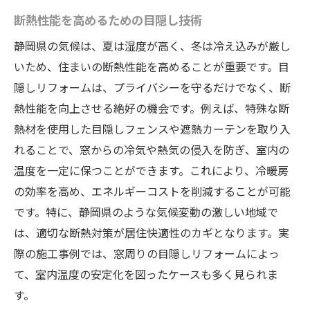
静岡県の特性を活かした目隠しリフォームアイ
断熱性能を高めるための目隠し技術
デア
地元の材料を使用したリフォーム
静岡県の気候は、夏は湿度が高く、冬は冷え込みが厳し
いため、住まいの断熱性能を高めることが重要です。目
静岡県の風景に溶け込むデザイン
隠しリフォームは、プライバシーを守るだけでなく、断
地域特有の文化を取り入れた目隠し
熱性能を向上させる絶好の機会です。例えば、特殊な断
風土を活かした施工のポイント
熱材を使用した目隠しフェンスや遮熱カーテンを取り入
地域住民から学ぶリフォームの知恵
れることで、窓からの冷気や熱気の侵入を防ぎ、室内の
環境に配慮した持続可能な方法
温度を一定に保つことができます。これにより、冷暖房
プライバシーを強化するためのリフォームのメ
の効率を高め、エネルギーコストを削減することが可能
リット
です。特に、静岡県のような気候変動の激しい地域で
プライバシー確保がもたらす生活の質の向
は、適切な断熱対策が居住快適性のカギとなります。実
上
際の施工事例では、窓周りの目隠しリフォームによっ
て、室内温度の安定化を図ったケースも多く見られま
セキュリティ向上による安心感
す。
見た目にも美しいリフォームの利点