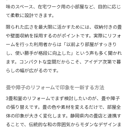
は
味のスペース、在宅ワーク用の小部屋など、目的に応じ
ホームページ活用でリフォーム事例を探す
て柔軟に設計できます。
コツ
限られた広さを最大限に活かすためには、収納付きの畳
リフォームで生まれる和室の新たな価値と
や壁面収納を採用するのがポイントです。実際にリフォ
は
ームを行った利用者からは「以前より部屋がすっきり
障子の張り替えが過ごしやすさに与える影
し、使い勝手が格段に向上した」という声も多く聞かれ
響
ます。コンパクトな空間だからこそ、アイデア次第で暮
狭い和室リフォームなら知っておきたい選び方
らしの幅が広がるのです。
リフォーム業者選びで失敗しないための基
準
畳や障子のリフォームで印象を一新する方法
畳店のホームページで比較するリフォーム
3畳和室のリフォームでまず検討したいのが、畳や障子
事例
の張り替えです。畳の色や素材を変えるだけで、部屋全
リフォームで重視すべき素材やデザインの
体の印象が大きく変化します。静岡県内の畳店と連携す
選び方
ることで、伝統的な和の雰囲気からモダンなデザインま