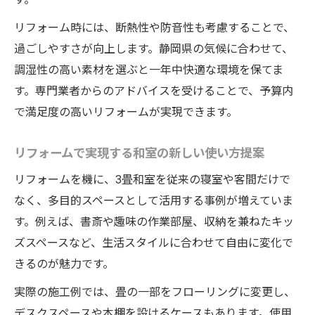
術
リフォーム時には、断熱性や防音性も考慮することで、
リフォーム初心者も安心の３畳和室改装ポイン
過ごしやすさが向上します。静岡県の気候に合わせて、
ト
調湿性の高い素材を選ぶと一年中快適な環境を保てま
初めての和室リフォームで押さえたい基本
す。専門業者からのアドバイスを受けることで、予算内
リフォーム相談時に役立つ畳店情報の集め
で満足度の高いリフォームが実現できます。
方
障子や襖のリフォーム手順をわかりやすく
リフォームで実現する和室の新しい使い方提案
解説
リフォームを機に、3畳和室を従来の寝室や客間だけで
リフォームの流れと注意点を丁寧に確認す
なく、多目的スペースとして活用する事例が増えていま
る方法
す。例えば、書斎や趣味の作業部屋、収納を兼ねたキッ
ホームページから得られるリフォーム体験
ズスペースなど、生活スタイルに合わせて自由に変化で
談
きるのが魅力です。
暮らしが変わる３畳リフォームのアイデア集
実際の施工例では、畳の一部をフローリングに変更し、
リフォームで叶える多目的な和室空間づく
デスクスペースや本棚を設けるケースもあります。使用