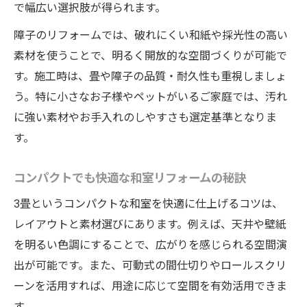
で幅広い選択肢が得られます。
障子・襖のリフォームで空間を広く見せる
工夫
障子のリフォームでは、破れにくい和紙や採光性の高い
リフォームで知っておきたい施工のポイン
素材を使うことで、明るく開放的な空間づくりが可能で
ト
す。施工時は、畳や障子の品質・耐久性も重視しましょ
う。特に小さなお子様やペットがいるご家庭では、汚れ
静岡県で人気の３畳和室リフォーム術を紹介
に強い素材やお手入れのしやすさも選定基準となりま
リフォームで好評な和室改装アイデアまと
す。
め
畳店が提案する機能的なリフォーム事例紹
コンパクトでも快適な和室リフォームの秘訣
介
3畳というコンパクトな和室を快適に仕上げるコツは、
障子張り替えが評価されるリフォームの理
レイアウトと素材選びにあります。例えば、天井や壁紙
由
を明るい色調にすることで、広がりを感じられる空間演
ホームページで確認できる和室リフォーム
出が可能です。また、可動式の間仕切りやロールスクリ
技
ーンを活用すれば、用途に応じて空間を有効活用できま
リフォームで差がつく和室コーディネート
す。