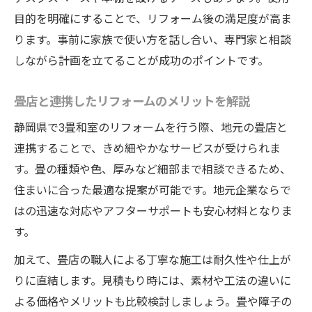
り
目的を明確にすることで、リフォーム後の満足度が高ま
障子張り替えを活用した雰囲気アップ術
ります。事前に家族で使い方を話し合い、専門家と相談
畳店との連携で広がるリフォームの選択肢
しながら計画を立てることが成功のポイントです。
リフォームで実現できる和室収納アイデア
畳店と連携したリフォームのメリットを解説
快適な和室リフォームを叶えるポイント
静岡県で3畳和室のリフォームを行う際、地元の畳店と
連携することで、きめ細やかなサービスが受けられま
す。畳の種類や色、厚みなど細部まで相談できるため、
住まいに合った最適な提案が可能です。地元企業ならで
はの迅速な対応やアフターサポートも安心材料となりま
す。
加えて、畳店の職人による丁寧な施工は耐久性や仕上が
りに直結します。見積もり時には、素材や工法の違いに
よる価格やメリットも比較検討しましょう。畳や障子の