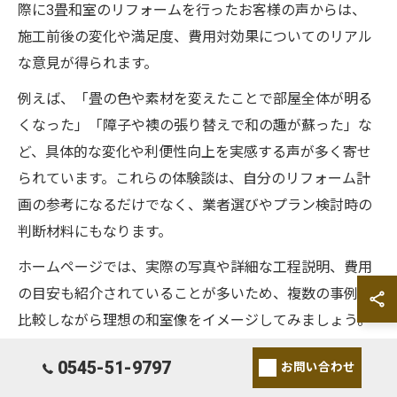
際に3畳和室のリフォームを行ったお客様の声からは、
施工前後の変化や満足度、費用対効果についてのリアル
な意見が得られます。
例えば、「畳の色や素材を変えたことで部屋全体が明る
くなった」「障子や襖の張り替えで和の趣が蘇った」な
ど、具体的な変化や利便性向上を実感する声が多く寄せ
られています。これらの体験談は、自分のリフォーム計
画の参考になるだけでなく、業者選びやプラン検討時の
判断材料にもなります。
ホームページでは、実際の写真や詳細な工程説明、費用
の目安も紹介されていることが多いため、複数の事例を
比較しながら理想の和室像をイメージしてみましょう。
体験談をもとに疑問点を整理し、相談時に具体的な質問
0545-51-9797
お問い合わせ
をすることで、より納得度の高いリフォームが実現しま