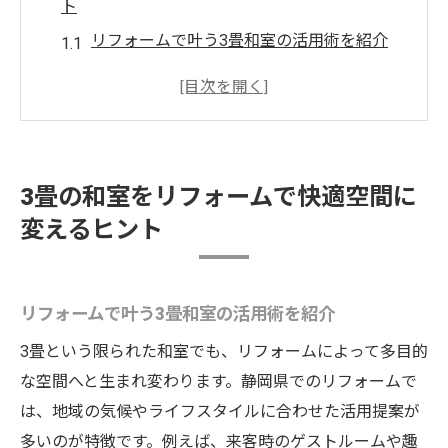
ト
リフォームで叶う3畳和室の活用術を紹介
畳や障子のリフォームで印象を一新する方
法
コンパクトでも快適な和室リフォームの秘
訣
3畳の和室をリフォームで快適空間に
リフォームで実現する和室の新しい使い方
変えるヒント
提案
畳店と連携したリフォームのメリットを解
説
リフォームで叶う3畳和室の活用術を紹介
リフォームで実現する３畳和室の過ごしやすさ
3畳という限られた和室でも、リフォームによって多目的
リフォームで向上する3畳和室の居心地の良
な空間へと生まれ変わります。静岡県でのリフォームで
さ
は、地域の気候やライフスタイルに合わせた活用提案が
畳や障子のリフォームがもたらす快適性と
多いのが特徴です。例えば、来客時のゲストルームや趣