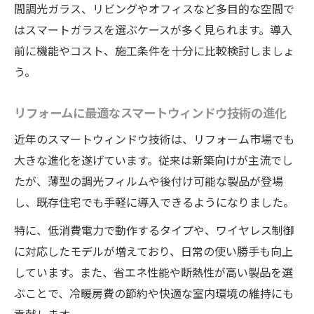
間調光ガラス、リビングやオフィスなど多目的な空間で
瞬間調光フィルムとガラスのリフォーム比
はスマートガラスを選ぶケースが多く見られます。導入
較ポイント
前に機能やコスト、施工条件を十分に比較検討しましょ
コストと機能を両立した窓リフォームのコ
う。
ツ
リフォーム時に考えたい住宅の性能向上策
リフォームに最適なスマートウィンドウ技術の進化
他の窓リフォームとの違いと選び方のポイ
近年のスマートウィンドウ技術は、リフォーム市場でも
ント
大きな進化を遂げています。従来は新築向けが主流でし
電気代や省エネ効果が気になる方へ
たが、薄型の調光フィルムや後付け可能な製品が登場
リフォームで知るべきスマートウィンドウ
し、既存住宅でも手軽に導入できるようになりました。
の電気代
特に、低消費電力で動作するタイプや、ワイヤレス制御
瞬間調光ガラス導入時の省エネ効果を解説
に対応したモデルが増えており、日常の使い勝手も向上
リフォーム後のランニングコストを抑える
しています。また、省エネ性能や断熱性が高い製品を選
方法
ぶことで、冷暖房費の節約や快適な室内環境の維持にも