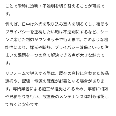
適な組み合わせ
ことで瞬時に透明・不透明を切り替えることが可能で
プライバシー確保と採光を両立するリフォ
す。
ーム術
例えば、日中は外光を取り込み室内を明るくし、夜間や
デザイン性と断熱性を重視したリフォーム
プライバシーを重視したい時は不透明にするなど、シー
の窓選び
ンに応じた制御がワンタッチで行えます。このような機
スマートウィンドウ導入費用の相場を知る
能性により、採光や断熱、プライバシー確保といった住
リフォームにおけるスマートウィンドウの
まいの課題を一つの窓で解決できる点が大きな魅力で
費用目安
す。
瞬間調光フィルムとガラスの価格比較ポイ
リフォームで導入する際は、既存の窓枠に合わせた製品
ント
選択や、配線・電源の確保が必要となる場合がありま
リフォーム時のスマートガラス価格と選び
す。専門業者による施工が推奨されるため、事前に相談
方
や見積もりを行い、設置後のメンテナンス体制も確認し
費用対効果を重視したリフォームの窓選び
ておくと安心です。
リフォーム計画時に押さえるべき費用内訳