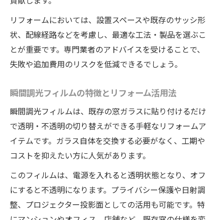
スマートウィンドウが叶える光熱費削減リ
貢献します。
フォーム
リフォームにおいては、設置スペースや既存のサッシ形
省エネ性能と快適性を両立するリフォーム
状、配線経路などを考慮し、最適な工法・製品を選ぶこ
術
とが重要です。専門業者のアドバイスを受けることで、
失敗や追加費用のリスクを低減できるでしょう。
瞬間調光フィルムの特徴とリフォーム活用法
瞬間調光フィルムは、既存の窓ガラスに貼り付けるだけ
で透明・不透明の切り替えができる手軽なリフォームア
イテムです。ガラス自体を交換する必要がなく、工期や
コストを抑えたい方に人気があります。
このフィルムは、電源を入れると透明状態となり、オフ
にすると不透明になります。プライバシー保護や日射調
整、プロジェクター投影面としての活用も可能です。特
にマンションやオフィス、店舗など、既存窓の仕様を変