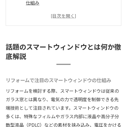
仕組み
瞬間調光ガラスとスマートガラスの違いを
解説
リフォームに最適なスマートウィンドウ技
術の進化
話題のスマートウィンドウとは何か徹
瞬間調光フィルムの特徴とリフォーム活用
底解説
法
透明制御で叶える快適な住まいリフォーム
リフォームで快適性高まる最新窓の魅力
リフォームで注目のスマートウィンドウの仕組み
リフォームで体感できるスマートウィンド
リフォームを検討する際、スマートウィンドウは従来の
ウの快適性
ガラス窓とは異なり、電気の力で透明度を制御できる先
調光ガラスがもたらす暮らしの質向上をリ
端技術として注目されています。スマートウィンドウの
フォームで実現
多くは、特殊なフィルムやガラス内部に液晶や高分子分
リフォームとスマートガラスフィルムの最
散型液晶（PDLC）などの素材を挟み込み、電圧をかける