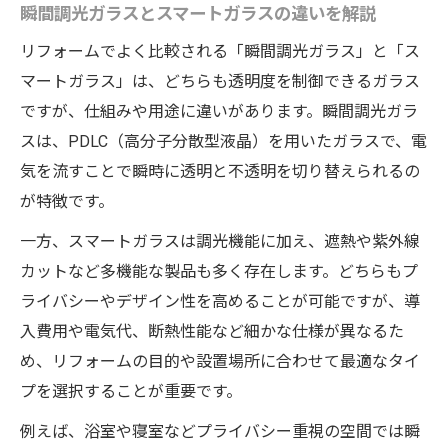
瞬間調光ガラスとスマートガラスの違いを解説
瞬間調光ガラスで叶える新しい暮らし
リフォームでよく比較される「瞬間調光ガラス」と「ス
リフォームで広がる瞬間調光ガラスの活用
マートガラス」は、どちらも透明度を制御できるガラス
法
ですが、仕組みや用途に違いがあります。瞬間調光ガラ
暮らしを変えるスマートウィンドウのリフ
スは、PDLC（高分子分散型液晶）を用いたガラスで、電
ォーム事例
気を流すことで瞬時に透明と不透明を切り替えられるの
スマートガラスフィルムが生み出す快適空
が特徴です。
間
一方、スマートガラスは調光機能に加え、遮熱や紫外線
プライバシーとデザインの調和をリフォー
カットなど多機能な製品も多く存在します。どちらもプ
ムで実現
ライバシーやデザイン性を高めることが可能ですが、導
瞬間調光技術で満足度アップのリフォーム
入費用や電気代、断熱性能など細かな仕様が異なるた
提案
め、リフォームの目的や設置場所に合わせて最適なタイ
機能とコストで比較する窓リフォーム選び
プを選択することが重要です。
リフォームで選ぶべきスマートウィンドウ
例えば、浴室や寝室などプライバシー重視の空間では瞬
の機能性